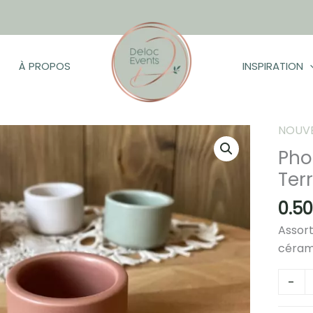
À PROPOS
INSPIRATION
NOUV
Pho
he
Ter
0.5
Assort
céram
quanti
-
de