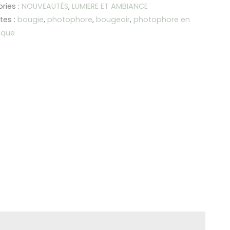
phore
ries :
NOUVEAUTÉS
,
LUMIERE ET AMBIANCE
tes :
bougie
,
photophore
,
bougeoir
,
photophore en
ique
ique
cota