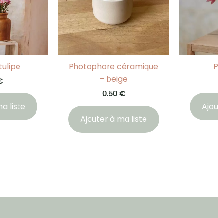
tulipe
Photophore céramique
P
– beige
€
0.50
€
a liste
Ajou
Ajouter à ma liste