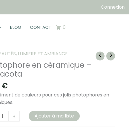
Connexion
0
BLOG
CONTACT
EAUTÉS
,
LUMIERE ET AMBIANCE
tophore en céramique –
racota
0
€
iment de couleurs pour ces jolis photophores en
iques.
té
+
Ajouter à ma liste