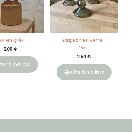
ot en grès
Bougeoir en verre –
Vert
2.00
€
2.50
€
ter à ma liste
Ajouter à ma liste