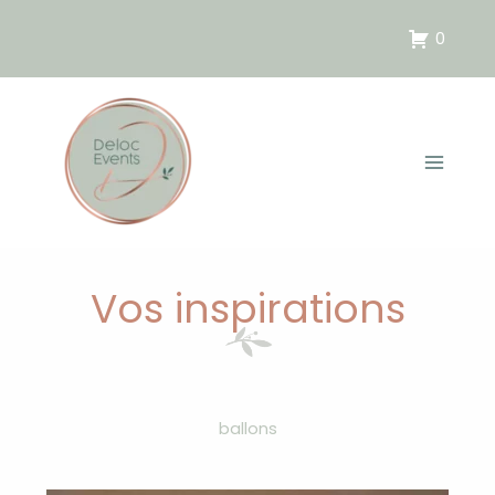
Aller
au
0
contenu
Vos inspirations
ballons