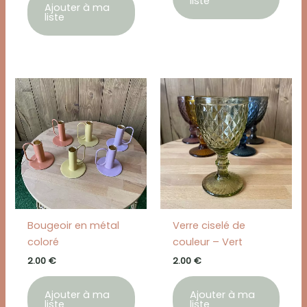
liste
Ajouter à ma
liste
Bougeoir en métal
Verre ciselé de
coloré
couleur – Vert
2.00
€
2.00
€
Ajouter à ma
Ajouter à ma
liste
liste