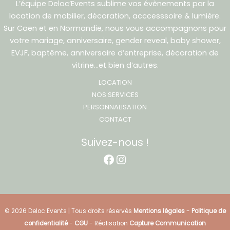
L’équipe Deloc’Events sublime vos évènements par la
location de mobilier, décoration, acccesssoire & lumière.
Sur Caen et en Normandie, nous vous accompagnons pour
votre mariage, anniversaire, gender reveal, baby shower,
EVJF, baptême, anniversaire d’entreprise, décoration de
vitrine…et bien d’autres.
LOCATION
NOS SERVICES
PERSONNALISATION
CONTACT
Suivez-nous !
Facebook
Instagram
© 2026 Deloc Events | Tous droits réservés
Mentions légales
-
Politique de
confidentialité
-
CGU
- Réalisation
Capture Communication