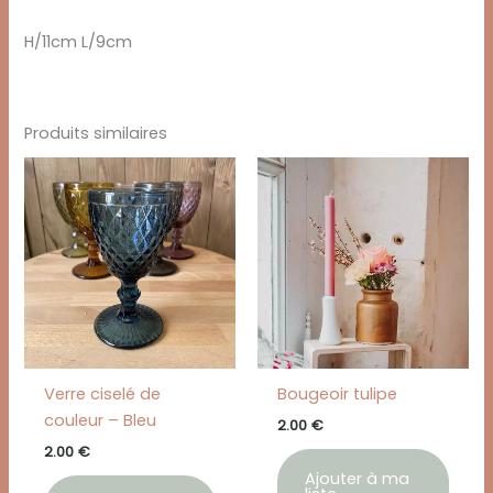
H/11cm L/9cm
Produits similaires
Verre ciselé de
Bougeoir tulipe
couleur – Bleu
2.00
€
2.00
€
Ajouter à ma