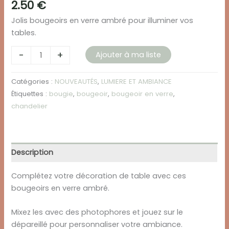
2.50
€
Jolis bougeoirs en verre ambré pour illuminer vos
tables.
quantité
-
+
Ajouter à ma liste
de
Bougeoir
Catégories :
NOUVEAUTÉS
,
LUMIERE ET AMBIANCE
en
Étiquettes :
bougie
,
bougeoir
,
bougeoir en verre
,
verre
chandelier
-
Ambré
Description
Complétez votre décoration de table avec ces
bougeoirs en verre ambré.
Mixez les avec des photophores et jouez sur le
dépareillé pour personnaliser votre ambiance.