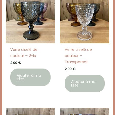
Verre ciselé de
Verre ciselé de
couleur – Gris
couleur –
Transparent
2.00
€
2.00
€
Ajouter à ma
liste
Ajouter à ma
liste