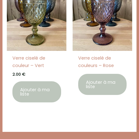
Verre ciselé de
Verre ciselé de
couleur – Vert
couleurs – Rose
2.00
€
Ajouter à ma
liste
Ajouter à ma
liste