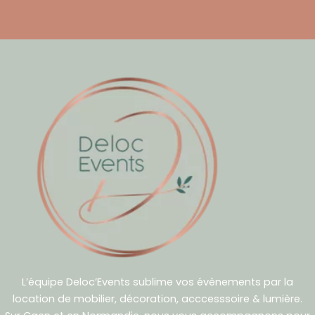
L’équipe Deloc’Events sublime vos évènements par la
location de mobilier, décoration, acccesssoire & lumière.