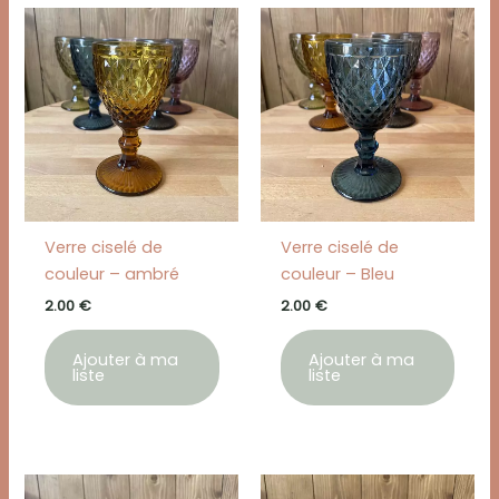
Verre ciselé de
Verre ciselé de
couleur – ambré
couleur – Bleu
2.00
€
2.00
€
Ajouter à ma
Ajouter à ma
liste
liste