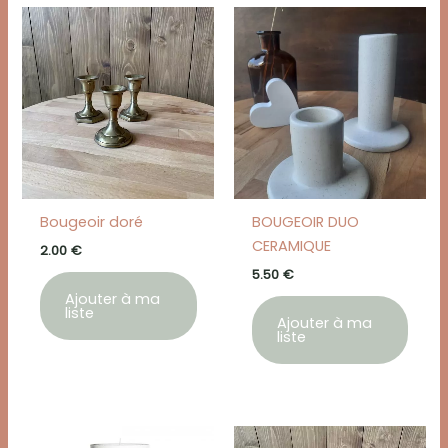
Bougeoir doré
BOUGEOIR DUO
CERAMIQUE
2.00
€
5.50
€
Ajouter à ma
liste
Ajouter à ma
liste