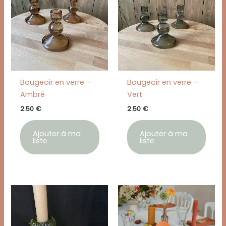
Bougeoir en verre –
Bougeoir en verre –
Ambré
Vert
2.50
€
2.50
€
Ajouter à ma
Ajouter à ma
liste
liste