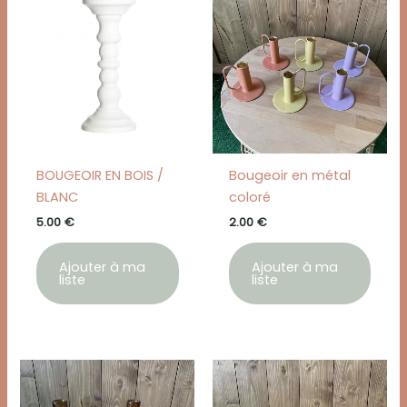
BOUGEOIR EN BOIS /
Bougeoir en métal
BLANC
coloré
5.00
€
2.00
€
Ajouter à ma
Ajouter à ma
liste
liste