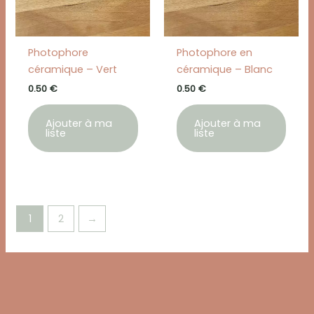
Photophore
Photophore en
céramique – Vert
céramique – Blanc
0.50
€
0.50
€
Ajouter à ma
Ajouter à ma
liste
liste
1
2
→