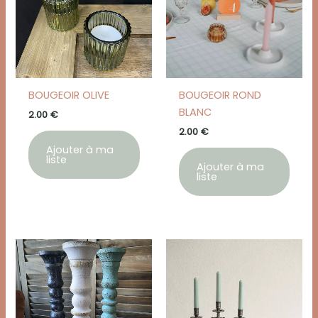
BOUGEOIR OLIVE
BOUGEOIR ROND
BLANC
2.00
€
2.00
€
Ajouter à ma
liste
Ajouter à ma
liste