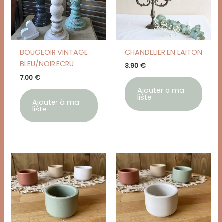
BOUGEOIR VINTAGE
CHANDELIER EN LAITON
BLEU/NOIR.ECRU
3.90
€
7.00
€
Ajouter à ma
liste
Ajouter à ma
liste