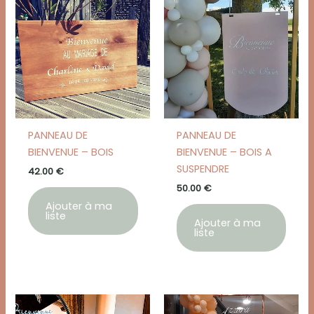
PANNEAU DE
PANNEAU DE
BIENVENUE – BOIS
BIENVENUE – BOIS A
SUSPENDRE
42.00
€
50.00
€
Ajouter à ma
liste
Ajouter à ma
liste