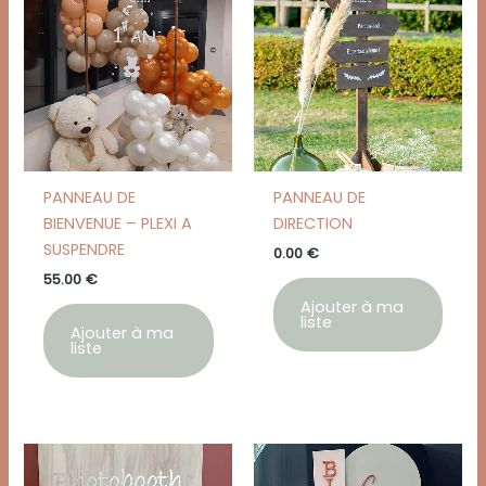
PANNEAU DE
PANNEAU DE
BIENVENUE – PLEXI A
DIRECTION
SUSPENDRE
0.00
€
55.00
€
Ajouter à ma
liste
Ajouter à ma
liste