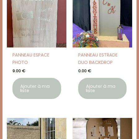
PANNEAU ESPACE
PANNEAU ESTRADE
PHOTO
DUO BACKDROP
9.00
€
0.00
€
Ajouter à ma
Ajouter à ma
liste
liste