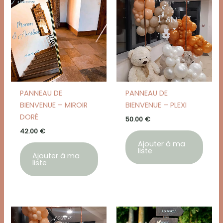
PANNEAU DE
PANNEAU DE
BIENVENUE – MIROIR
BIENVENUE – PLEXI
DORÉ
50.00
€
42.00
€
Ajouter à ma
liste
Ajouter à ma
liste