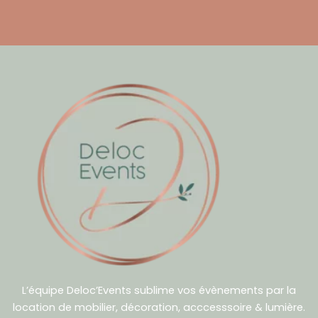
L’équipe Deloc’Events sublime vos évènements par la
location de mobilier, décoration, acccesssoire & lumière.