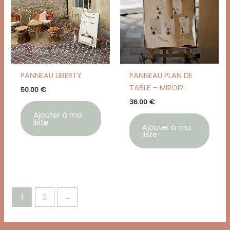
PANNEAU LIBERTY
PANNEAU PLAN DE
TABLE – MIROIR
50.00
€
36.00
€
Ajouter à ma
liste
Ajouter à ma
liste
1
2
→