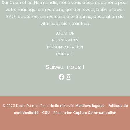
Sur Caen et en Normandie, nous vous accompagnons pour
votre mariage, anniversaire, gender reveal, baby shower,
EVJF, baptême, anniversaire d’entreprise, décoration de
vitrine…et bien d’autres.
LOCATION
NOS SERVICES
PERSONNALISATION
CONTACT
Suivez-nous !
Facebook
Instagram
© 2026 Deloc Events | Tous droits réservés
Mentions légales
-
Politique de
confidentialité
-
CGU
- Réalisation
Capture Communication