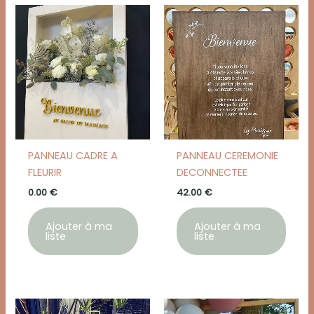
PANNEAU CADRE A
PANNEAU CEREMONIE
FLEURIR
DECONNECTEE
0.00
€
42.00
€
Ajouter à ma
Ajouter à ma
liste
liste