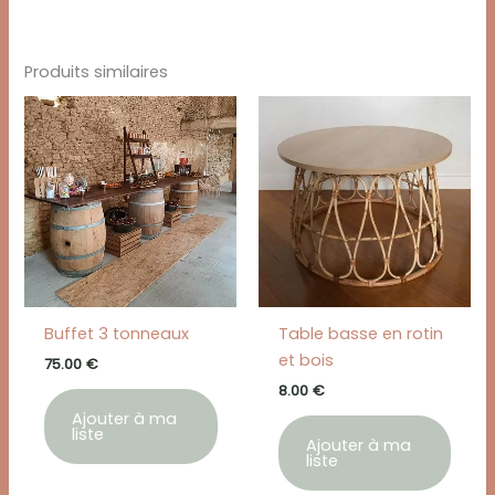
Produits similaires
Buffet 3 tonneaux
Table basse en rotin
et bois
75.00
€
8.00
€
Ajouter à ma
liste
Ajouter à ma
liste