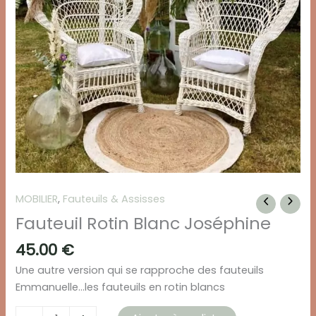
MOBILIER
,
Fauteuils & Assisses
Fauteuil Rotin Blanc Joséphine
45.00
€
Une autre version qui se rapproche des fauteuils
Emmanuelle…les fauteuils en rotin blancs
quantité