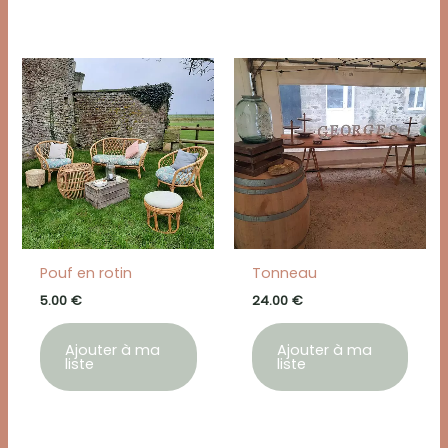
Pouf en rotin
Tonneau
5.00
€
24.00
€
Ajouter à ma
Ajouter à ma
liste
liste