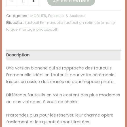
-
+
Ajouter à ma liste
de
Fauteuil
Catégories :
MOBILIER
,
Fauteuils & Assisses
Rotin
Étiquette :
fauteuil Emmanuelle fauteuil en rotin cérémonie
Blanc
laïque mariage photobooth
Joséphine
Description
Une version blanche qui se rapproche des fauteuils
Emmanuelle. Idéal en fauteuils pour votre cérémonie
laïque, en assise des mariés ou pour l’espace photo.
Différents fauteuils en rotin existent des plus modernes
ou plus vintages…à vous de choisir.
N’attendez plus pour les réserver, leur charme opère
facilement et les quantités sont limitées.