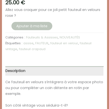
25.00
€
Allez vous craquer pour ce joli petit fauteuil en velours
rose ?
quantité
Ajouter à ma liste
de
Fauteuil
Catégories :
Fauteuils & Assisses
,
NOUVEAUTÉS
en
Étiquettes :
assise
,
FAUTEUIL
,
fauteuil en velour
,
fauteuil
velours
vintage
,
fauteuil crapaud
-
rose
Description
Ce fauteuil en velours s’intégrera à votre espace photo
ou pour compléter un coin détente en rotin par
exemple.
Son côté vintage vous séduira-t-il?