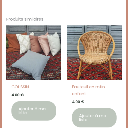
Produits similaires
COUSSIN
Fauteuil en rotin
enfant
4.00
€
4.00
€
Ajouter à ma
liste
Ajouter à ma
liste