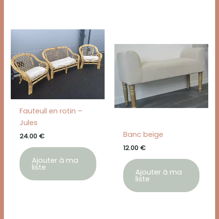
Fauteuil en rotin –
Jules
Banc beige
24.00
€
12.00
€
Ajouter à ma
liste
Ajouter à ma
liste