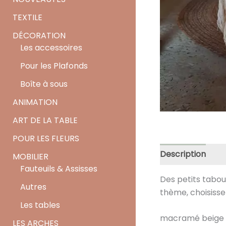
TEXTILE
DÉCORATION
Les accessoires
Pour les Plafonds
Boîte à sous
ANIMATION
ART DE LA TABLE
POUR LES FLEURS
Description
MOBILIER
Fauteuils & Assisses
Des petits tabou
Autres
thème, choisisse
Les tables
macramé beige
LES ARCHES