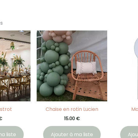
es
strot
Chaise en rotin Lucien
Ma
€
15.00
€
a liste
Ajouter à ma liste
Ajou