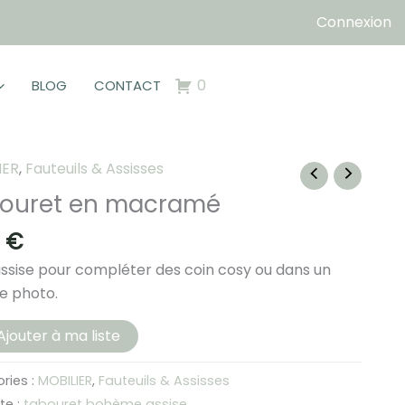
Connexion
0
BLOG
CONTACT
IER
,
Fauteuils & Assisses
ouret en macramé
0
€
assise pour compléter des coin cosy ou dans un
e photo.
té
Ajouter à ma liste
ret
ries :
MOBILIER
,
Fauteuils & Assisses
te :
tabouret bohème assise