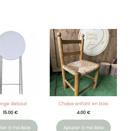
nge debout
Chaise enfant en bois
15.00
€
4.00
€
ter à ma liste
Ajouter à ma liste