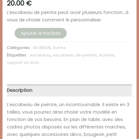
20.00
€
L’escabeau de peintre peut avoir plusieurs fonction…à
vous de choisir comment le personnaliser
quantité
Ajouter à ma liste
de
Escabeau
Catégories :
MOBILIER
,
Autres
de
Étiquettes :
escabeau
,
escabeau de peintre
,
échelle
,
peintre
support en bois
-
Taille
L
Description
L’escabeau de peintre, un incontournable. Il existe en 3
tailles, vous pourrez ainsi choisir votre modèle en
fonction de vos besoins. En plan de table, avec des
cadres photos disposés sur les différentes marches,
avec quelques accessoires déco, bougeoir, petit