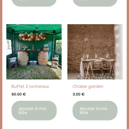
Buffet 2 tonneaux
Chaise garden
60.00
€
3.00
€
Ajouter à ma
Ajouter à ma
liste
liste