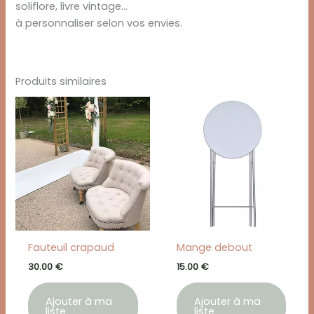
soliflore, livre vintage…
à personnaliser selon vos envies.
Produits similaires
Fauteuil crapaud
Mange debout
30.00
€
15.00
€
Ajouter à ma
Ajouter à ma
liste
liste