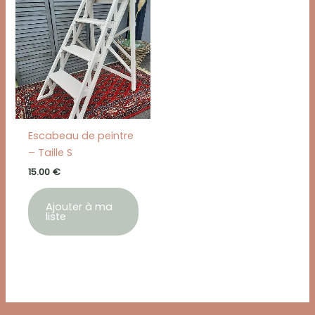
Escabeau de peintre
– Taille S
15.00
€
Ajouter à ma
liste