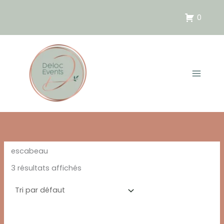
Aller
au
0
contenu
escabeau
3 résultats affichés