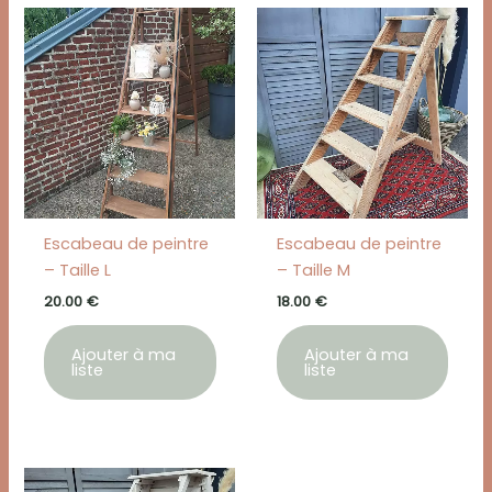
Escabeau de peintre
Escabeau de peintre
– Taille L
– Taille M
20.00
€
18.00
€
Ajouter à ma
Ajouter à ma
liste
liste