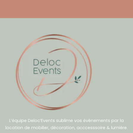
L’équipe Deloc’Events sublime vos évènements par la
location de mobilier, décoration, acccesssoire & lumière.