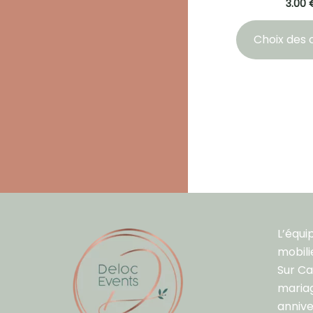
3.00
Choix des 
L’équi
mobili
Sur C
mariag
annive