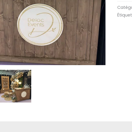
COMP
Catégo
Étiquet