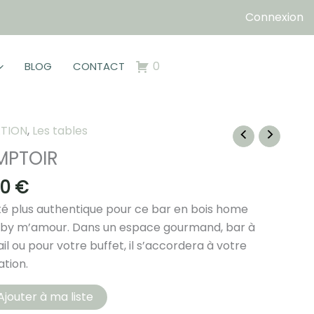
Connexion
0
BLOG
CONTACT
TION
,
Les tables
PTOIR
00
€
é plus authentique pour ce bar en bois home
by m’amour. Dans un espace gourmand, bar à
il ou pour votre buffet, il s’accordera à votre
tion.
té
Ajouter à ma liste