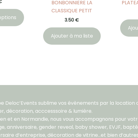
€
BONBONNIERE LA
PLATEA
Ce
CLASSIQUE PETIT
options
produit
3.50
€
a
Ajou
plusieurs
Ajouter à ma liste
variations.
Les
options
peuvent
être
choisies
sur
la
pe Deloc’Events sublime vos évènements par la location 
page
er, décoration, acccesssoire & lumière.
du
aen et en Normandie, nous vous accompagnons pour vot
produit
e, anniversaire, gender reveal, baby shower, EVJF, bapt
rsaire d’entreprise, décoration de vitrine…et bien d’autres