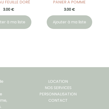
U FEUILLE DORÉ
PANIER A POMME
3.00
€
3.00
€
ter à ma liste
Ajouter à ma liste
de
LOCATION
NOS SERVICES
re
PERSONNALISATION
ême,
CONTACT
.