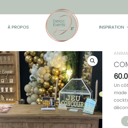
À PROPOS
INSPIRATION
ANIMA
COM
he
60.
Un côt
made 
cockta
décora
quanti
de