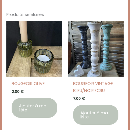
Produits similaires
BOUGEOIR OLIVE
BOUGEOIR VINTAGE
BLEU/NOIR.ECRU
2.00
€
7.00
€
Ajouter à ma
liste
Ajouter à ma
liste