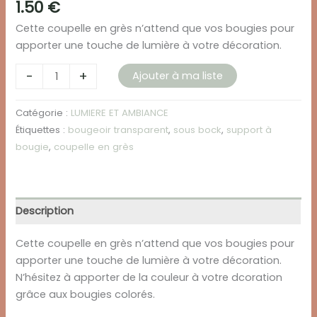
1.50
€
Cette coupelle en grès n’attend que vos bougies pour
apporter une touche de lumière à votre décoration.
quantité
-
+
Ajouter à ma liste
de
COUPELLE
Catégorie :
LUMIERE ET AMBIANCE
A
Étiquettes :
bougeoir transparent
,
sous bock
,
support à
BOUGIE
bougie
,
coupelle en grès
EN
GRÈS
Description
Cette coupelle en grès n’attend que vos bougies pour
apporter une touche de lumière à votre décoration.
N’hésitez à apporter de la couleur à votre dcoration
grâce aux bougies colorés.