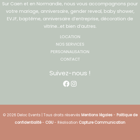
Sur Caen et en Normandie, nous vous accompagnons pour
votre mariage, anniversaire, gender reveal, baby shower,
EVJF, baptême, anniversaire d’entreprise, décoration de
vitrine…et bien d’autres.
LOCATION
NOS SERVICES
PERSONNALISATION
CONTACT
Suivez-nous !
Facebook
Instagram
© 2026 Deloc Events | Tous droits réservés
Mentions légales
-
Politique de
confidentialité
-
CGU
- Réalisation
Capture Communication