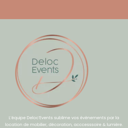
L’équipe Deloc’Events sublime vos évènements par la
location de mobilier, décoration, acccesssoire & lumière.