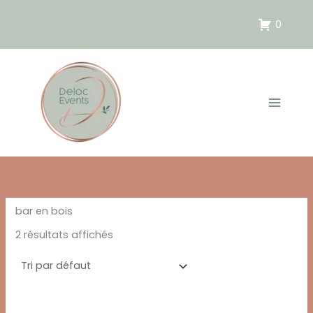
Aller
au
0
contenu
bar en bois
2 résultats affichés