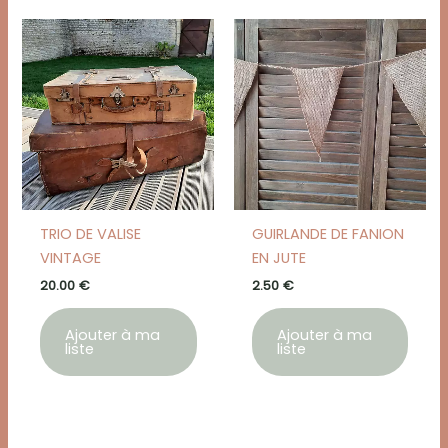
TRIO DE VALISE
GUIRLANDE DE FANION
VINTAGE
EN JUTE
20.00
€
2.50
€
Ajouter à ma
Ajouter à ma
liste
liste