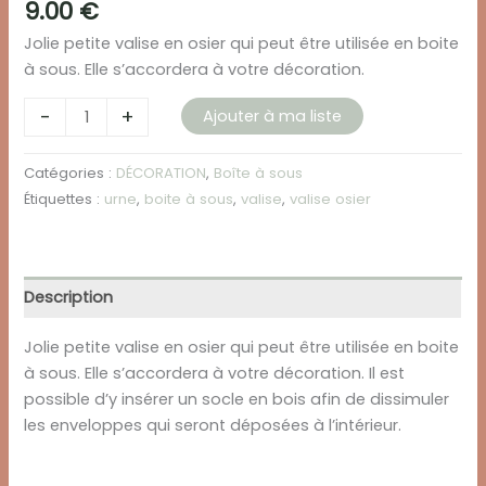
9.00
€
Jolie petite valise en osier qui peut être utilisée en boite
à sous. Elle s’accordera à votre décoration.
quantité
-
+
Ajouter à ma liste
de
VALISE
Catégories :
DÉCORATION
,
Boîte à sous
EN
Étiquettes :
urne
,
boite à sous
,
valise
,
valise osier
OSIER
Description
Jolie petite valise en osier qui peut être utilisée en boite
à sous. Elle s’accordera à votre décoration. Il est
possible d’y insérer un socle en bois afin de dissimuler
les enveloppes qui seront déposées à l’intérieur.