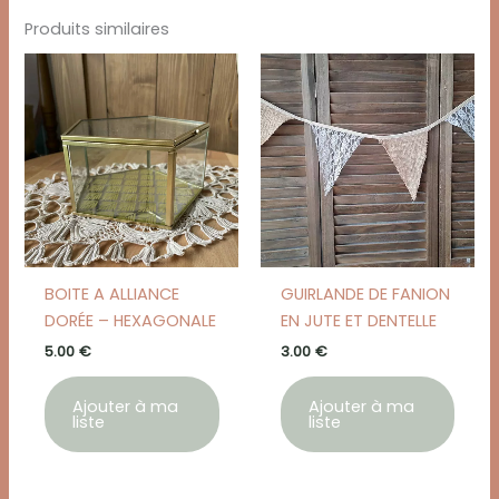
Produits similaires
BOITE A ALLIANCE
GUIRLANDE DE FANION
DORÉE – HEXAGONALE
EN JUTE ET DENTELLE
5.00
€
3.00
€
Ajouter à ma
Ajouter à ma
liste
liste