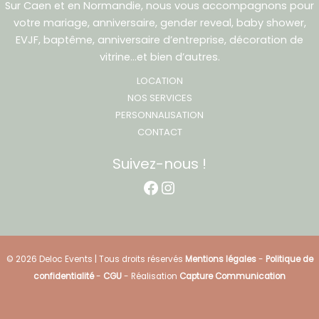
Sur Caen et en Normandie, nous vous accompagnons pour
votre mariage, anniversaire, gender reveal, baby shower,
EVJF, baptême, anniversaire d’entreprise, décoration de
vitrine…et bien d’autres.
LOCATION
NOS SERVICES
PERSONNALISATION
CONTACT
Suivez-nous !
Facebook
Instagram
© 2026 Deloc Events | Tous droits réservés
Mentions légales
-
Politique de
confidentialité
-
CGU
- Réalisation
Capture Communication