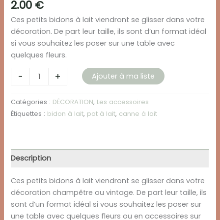
2.00
€
Ces petits bidons à lait viendront se glisser dans votre
décoration. De part leur taille, ils sont d’un format idéal
si vous souhaitez les poser sur une table avec
quelques fleurs.
quantité
-
+
Ajouter à ma liste
de
BIDON
Catégories :
DÉCORATION
,
Les accessoires
A
Étiquettes :
bidon à lait
,
pot à lait
,
canne à lait
LAIT
-
PETIT
Description
Ces petits bidons à lait viendront se glisser dans votre
décoration champêtre ou vintage. De part leur taille, ils
sont d’un format idéal si vous souhaitez les poser sur
une table avec quelques fleurs ou en accessoires sur