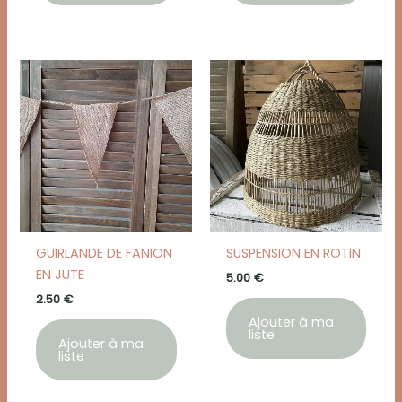
GUIRLANDE DE FANION
SUSPENSION EN ROTIN
EN JUTE
5.00
€
2.50
€
Ajouter à ma
liste
Ajouter à ma
liste