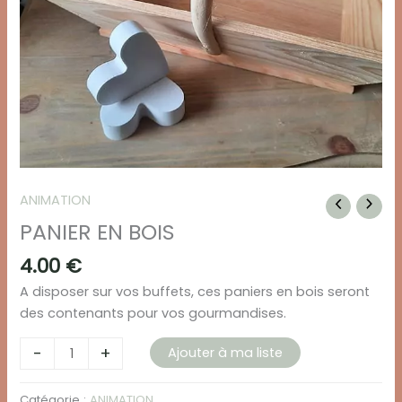
ANIMATION
PANIER EN BOIS
4.00
€
A disposer sur vos buffets, ces paniers en bois seront
des contenants pour vos gourmandises.
quantité
-
+
Ajouter à ma liste
de
PANIER
Catégorie :
ANIMATION