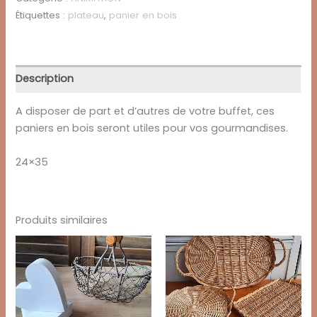
EN
Étiquettes :
plateau
,
panier en bois
BOIS
Description
A disposer de part et d’autres de votre buffet, ces
paniers en bois seront utiles pour vos gourmandises.
24×35
Produits similaires