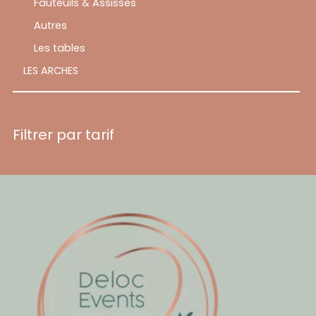
Fauteuils & Assisses
Autres
Les tables
LES ARCHES
Filtrer par tarif