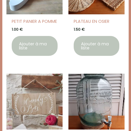
PETIT PANIER A POMME
PLATEAU EN OSIER
1.00
€
1.50
€
Ajouter à ma
Ajouter à ma
liste
liste