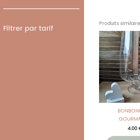
Produits similair
Filtrer par tarif
BONBONN
GOURM
4.00