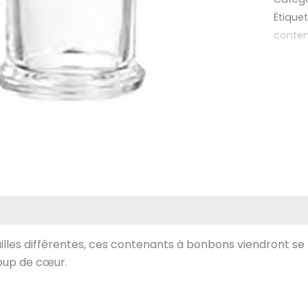
LA
Étiquet
CLASS
conte
PETIT
illes différentes, ces contenants à bonbons viendront se 
oup de cœur.