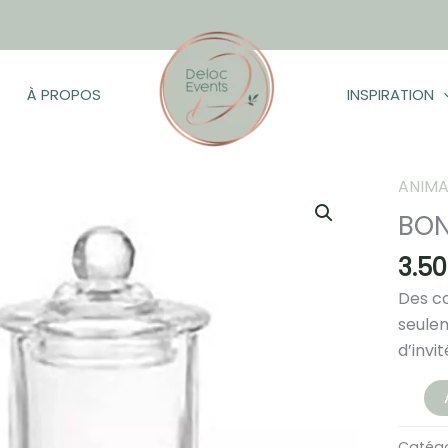
À PROPOS
INSPIRATION
ANIMA
BON
he
3.5
Des co
seulem
d’invi
quanti
de
BONBO
Catégo