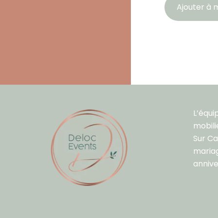
Ajouter à m
L’équi
mobili
Sur C
mariag
annive