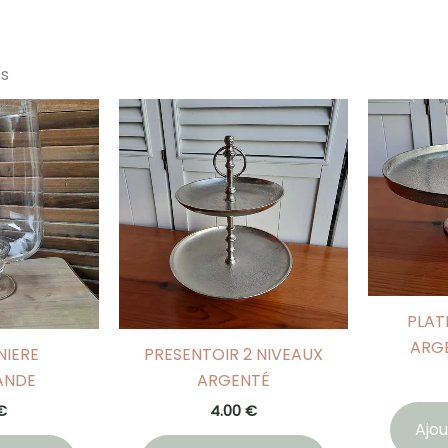
es
PLAT
ARGE
IERE
PRESENTOIR 2 NIVEAUX
ANDE
ARGENTÉ
€
4.00
€
Ajou