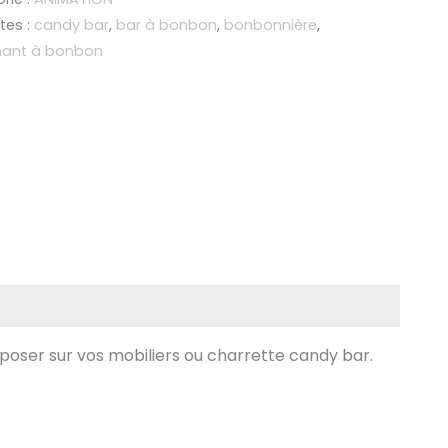
tes :
candy bar
,
bar à bonbon
,
bonbonnière
,
IQUE
nant à bonbon
poser sur vos mobiliers ou charrette candy bar.