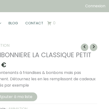
Connexion
0
BLOG
CONTACT
TION
BONNIERE LA CLASSIQUE PETIT
0
€
ntenants à friandises & bonbons mais pas
ent. Détournez les en les remplissant de cadeaux
tés par exemple
té
Ajouter à ma liste
NNIERE
rie :
ANIMATION