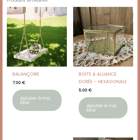
BALANÇOIRE
BOITE A ALLIANCE
DORÉE – HEXAGONALE
7.00
€
5.00
€
Ajouter à ma
liste
Ajouter à ma
liste