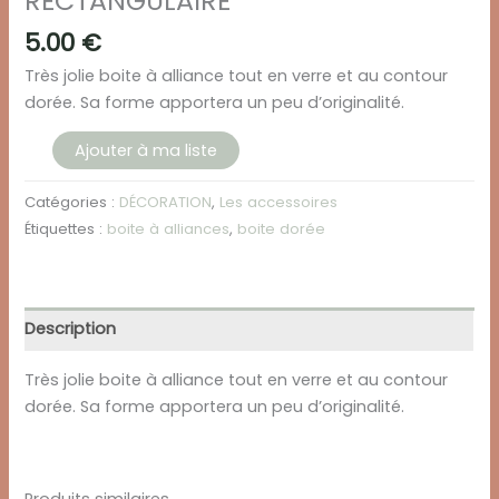
RECTANGULAIRE
5.00
€
Très jolie boite à alliance tout en verre et au contour
dorée. Sa forme apportera un peu d’originalité.
quantité
Ajouter à ma liste
de
BOITE
Catégories :
DÉCORATION
,
Les accessoires
A
Étiquettes :
boite à alliances
,
boite dorée
ALLIANCE
DORÉE
-
Description
RECTANGULAIRE
Très jolie boite à alliance tout en verre et au contour
dorée. Sa forme apportera un peu d’originalité.
Produits similaires