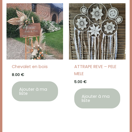
Chevalet en bois
ATTRAPE REVE – PELE
MELE
8.00
€
5.00
€
Ajouter à ma
liste
Ajouter à ma
liste