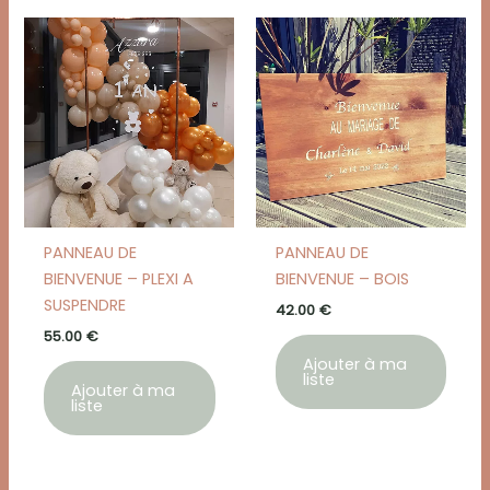
PANNEAU DE
PANNEAU DE
BIENVENUE – PLEXI A
BIENVENUE – BOIS
SUSPENDRE
42.00
€
55.00
€
Ajouter à ma
liste
Ajouter à ma
liste