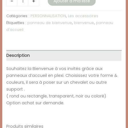
-
+
Ajouter à ma liste
de
PANNEAU
Catégories :
PERSONNALISATION
,
Les accessoires
DE
Étiquettes :
panneau de bienvenue
,
bienvenue
,
panneau
BIENVENUE
d'accueil
-
PLEXI
Description
Souhaitez la Bienvenue à vos invités grâce aux
panneaux d’accueil en plexi. Choisissez votre forme &
couleurs, il sera à poser sur un chevalet ou autre
support .
( rond ou rectangle, transparent, noir ou coloré)
Option achat sur demande.
Produits similaires