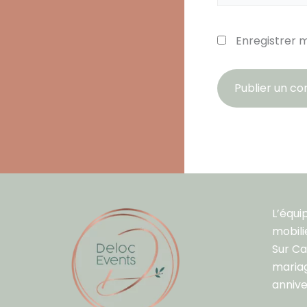
Enregistrer 
L’équi
mobili
Sur C
mariag
annive