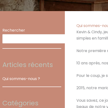
Qui sommes-nou
Rechercher
Kevin & Cindy, j
simples en famil
Recherc
Notre première 
Articles récents
10 ans après, nos
Pour le coup, je 
Qui sommes-nous ?
2015, notre mar
Vous savez, ce jo
Catégories
beaux de notre v