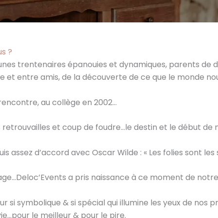
s ?
eunes trentenaires épanouies et dynamiques, parents de d
le et entre amis, de la découverte de ce que le monde nou
her
rencontre, au collège en 2002…
 retrouvailles et coup de foudre…le destin et le début de n
suis assez d’accord avec Oscar Wilde : « Les folies sont le
iage…Deloc’Events a pris naissance à ce moment de notre
ur si symbolique & si spécial qui illumine les yeux de nos pr
ie…pour le meilleur & pour le pire.