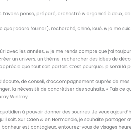
 l’avons pensé, préparé, orchestré & organisé à deux, de 
ce que j’adore fouiner), recherché, chiné, loué, & je me suis
 mûri avec les années, & je me rends compte que j’ai tou
 créer un univers, un thème, rechercher des idées de déc
’apprécie que tout soit parfait. C’est pourquoi, je serai là 
’écoute, de conseil, d’accompagnement auprès de mes clie
ger, la nécessité de concrétiser des souhaits. « Fais ce qu
Opray Winfrey
u quotidien à pouvoir donner des sourires. Je veux aujourd’hu
u’il soit. Sur Caen & en Normandie, je souhaite partager 
e bonheur est contagieux, entourez-vous de visages heur