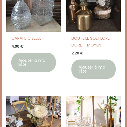
CARAFE CISELEE
BOUTEILE SOLIFLORE
DORÉ – MOYEN
4.00
€
2.20
€
Ajouter à ma
liste
Ajouter à ma
liste