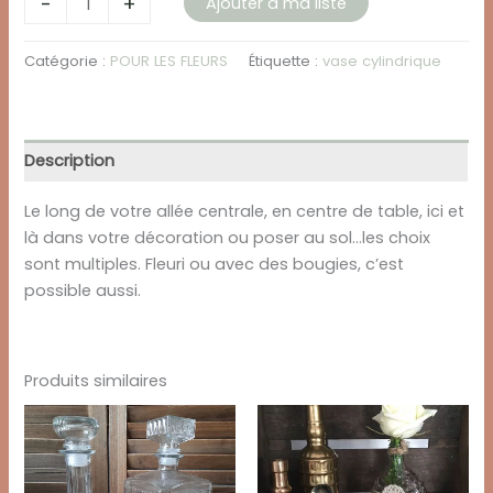
-
+
Ajouter à ma liste
de
VASE
Catégorie :
POUR LES FLEURS
Étiquette :
vase cylindrique
CYLINDRIQUE
-
EN
90
Description
Le long de votre allée centrale, en centre de table, ici et
là dans votre décoration ou poser au sol…les choix
sont multiples. Fleuri ou avec des bougies, c’est
possible aussi.
Produits similaires