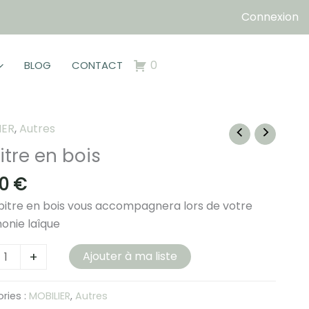
Connexion
0
BLOG
CONTACT
IER
,
Autres
itre en bois
00
€
itre en bois vous accompagnera lors de votre
onie laîque
té
+
Ajouter à ma liste
e
ries :
MOBILIER
,
Autres