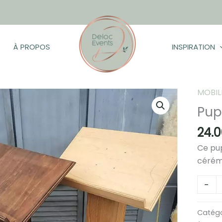
À PROPOS
INSPIRATION
MOBIL
Pup
he
24.
Ce pup
cérém
quanti
-
de
Pupitr
Catégo
en