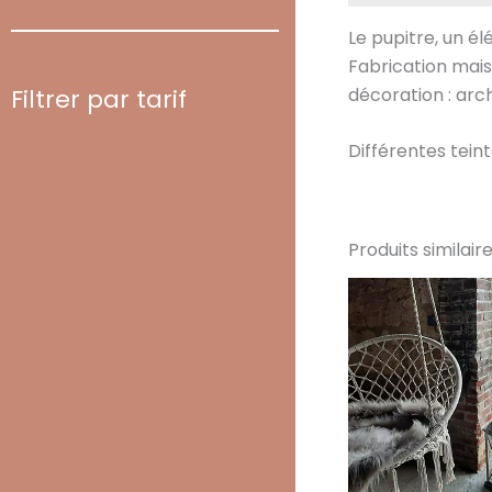
Le pupitre, un é
Fabrication mais
décoration : arch
Filtrer par tarif
Différentes teinte
Produits similair