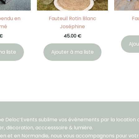
spendu en
Fauteuil Rotin Blanc
Fa
amé
Joséphine
€
45.00
€
Ajou
a liste
Ajouter à ma liste
pe Deloc’Events sublime vos évènements par la location 
er, décoration, acccesssoire & lumière.
aen et en Normandie, nous vous accompagnons pour vot