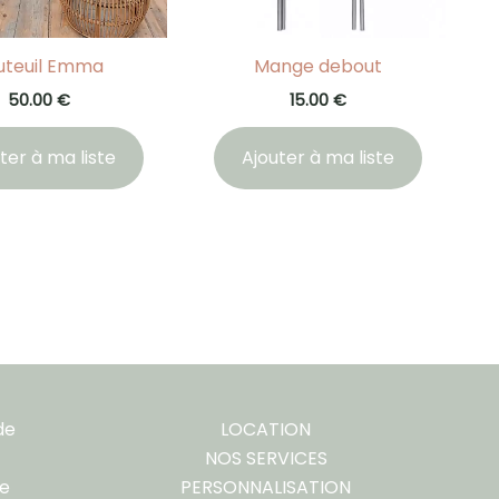
uteuil Emma
Mange debout
50.00
€
15.00
€
ter à ma liste
Ajouter à ma liste
de
LOCATION
NOS SERVICES
re
PERSONNALISATION