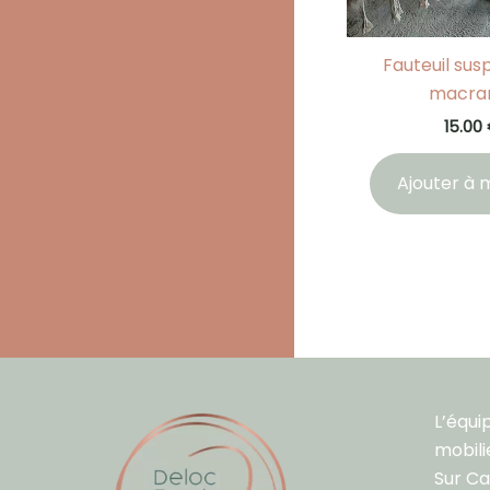
Fauteuil su
macr
15.00
Ajouter à m
L’équi
mobili
Sur C