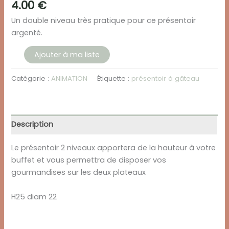
4.00
€
Un double niveau très pratique pour ce présentoir
argenté.
quantité
Ajouter à ma liste
de
PRESENTOIR
Catégorie :
ANIMATION
Étiquette :
présentoir à gâteau
2
NIVEAUX
ARGENTÉ
Description
Le présentoir 2 niveaux apportera de la hauteur à votre
buffet et vous permettra de disposer vos
gourmandises sur les deux plateaux
H25 diam 22