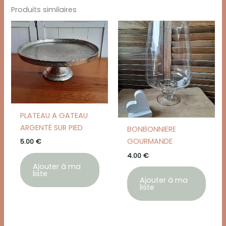
Produits similaires
PLATEAU A GATEAU
ARGENTÉ SUR PIED
BONBONNIERE
GOURMANDE
5.00
€
4.00
€
Ajouter à ma
liste
Ajouter à ma
liste