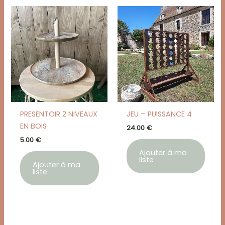
PRESENTOIR 2 NIVEAUX
JEU – PUISSANCE 4
EN BOIS
24.00
€
5.00
€
Ajouter à ma
liste
Ajouter à ma
liste