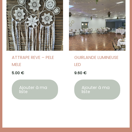
ATTRAPE REVE – PELE
GUIRLANDE LUMINEUSE
MELE
LED
5.00
€
9.60
€
Ajouter à ma
Ajouter à ma
liste
liste