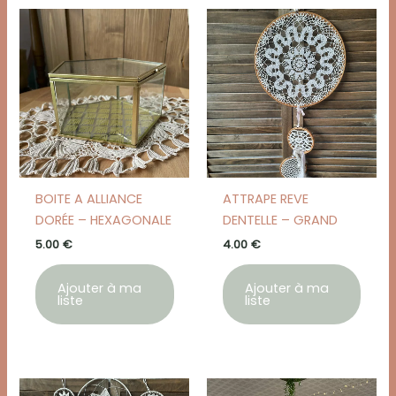
BOITE A ALLIANCE
ATTRAPE REVE
DORÉE – HEXAGONALE
DENTELLE – GRAND
5.00
€
4.00
€
Ajouter à ma
Ajouter à ma
liste
liste