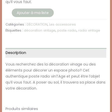
qu’il vous faut.
quantité
Ajouter à ma liste
de
POSTE
Catégories :
DÉCORATION
,
Les accessoires
RADIO
Étiquettes :
décoration vintage
,
poste radio
,
radio vintage
VINTAGE
RAYMOND
Description
Vous recherchez des la décoration vinage ou des
éléments pour décorer un espace photo? Cet
authentique poste radio vinTAge et peut être l’objet
qu’il vous faut. A poser au sol, il trouvera sa place dans
votre décoration.
Produits similaires