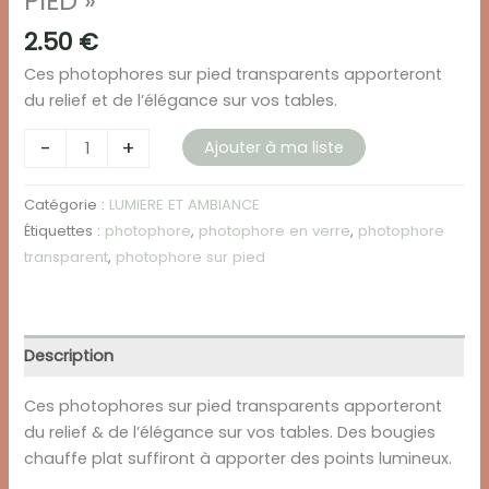
PIED »
2.50
€
Ces photophores sur pied transparents apporteront
du relief et de l’élégance sur vos tables.
quantité
-
+
Ajouter à ma liste
de
PHOTOPHORE
Catégorie :
LUMIERE ET AMBIANCE
EN
Étiquettes :
photophore
,
photophore en verre
,
photophore
VERRE
transparent
,
photophore sur pied
"SUR
PIED"
Description
Ces photophores sur pied transparents apporteront
du relief & de l’élégance sur vos tables. Des bougies
chauffe plat suffiront à apporter des points lumineux.