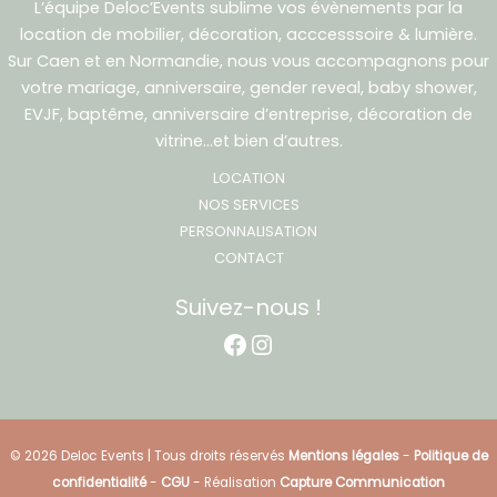
L’équipe Deloc’Events sublime vos évènements par la
location de mobilier, décoration, acccesssoire & lumière.
Sur Caen et en Normandie, nous vous accompagnons pour
votre mariage, anniversaire, gender reveal, baby shower,
EVJF, baptême, anniversaire d’entreprise, décoration de
vitrine…et bien d’autres.
LOCATION
NOS SERVICES
PERSONNALISATION
CONTACT
Suivez-nous !
Facebook
Instagram
© 2026 Deloc Events | Tous droits réservés
Mentions légales
-
Politique de
confidentialité
-
CGU
- Réalisation
Capture Communication