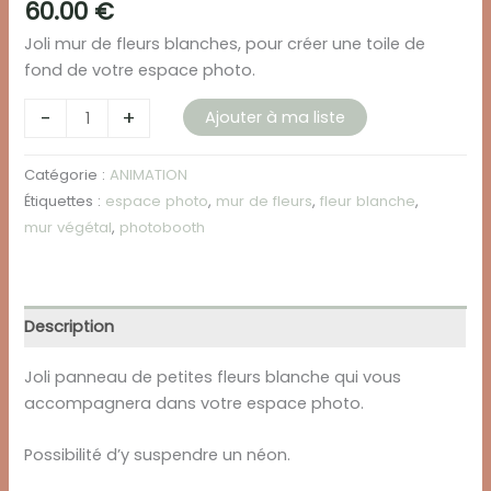
60.00
€
Joli mur de fleurs blanches, pour créer une toile de
fond de votre espace photo.
quantité
-
+
Ajouter à ma liste
de
Mur
Catégorie :
ANIMATION
de
Étiquettes :
espace photo
,
mur de fleurs
,
fleur blanche
,
fleurs
mur végétal
,
photobooth
blanches
Description
Joli panneau de petites fleurs blanche qui vous
accompagnera dans votre espace photo.
Possibilité d’y suspendre un néon.