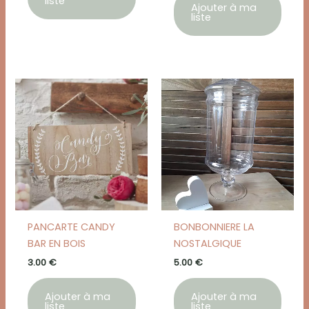
liste
Ajouter à ma
liste
PANCARTE CANDY
BONBONNIERE LA
BAR EN BOIS
NOSTALGIQUE
3.00
€
5.00
€
Ajouter à ma
Ajouter à ma
liste
liste