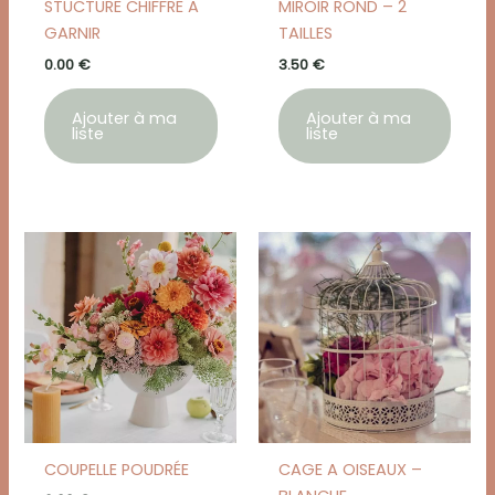
STUCTURE CHIFFRE A
MIROIR ROND – 2
GARNIR
TAILLES
0.00
€
3.50
€
Ajouter à ma
Ajouter à ma
liste
liste
COUPELLE POUDRÉE
CAGE A OISEAUX –