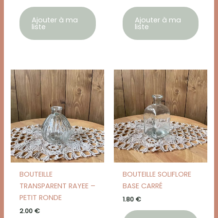
Ajouter à ma
Ajouter à ma
liste
liste
BOUTEILLE
BOUTEILLE SOLIFLORE
TRANSPARENT RAYEE –
BASE CARRÉ
PETIT RONDE
1.80
€
2.00
€