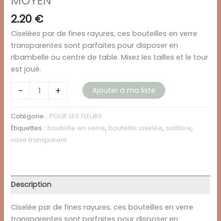
MOYEN
2.20
€
Ciselées par de fines rayures, ces bouteilles en verre
transparentes sont parfaites pour disposer en
ribambelle ou centre de table. Mixez les tailles et le tour
est joué.
quantité
-
+
Ajouter à ma liste
de
BOUTEILLE
Catégorie :
POUR LES FLEURS
TRANSPARENT
Étiquettes :
bouteille en verre
,
bouteille ciselée
,
soliflore
,
RAYÉE
vase transparent
-
MOYEN
Description
Ciselée par de fines rayures, ces bouteilles en verre
transparentes sont parfaites pour disposer en