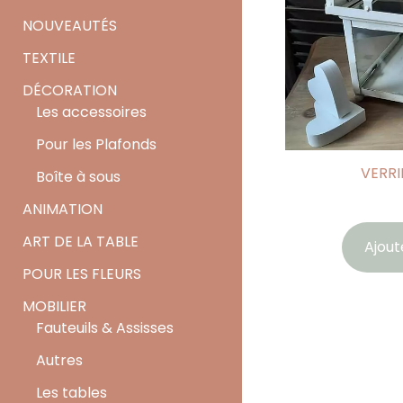
NOUVEAUTÉS
TEXTILE
DÉCORATION
Les accessoires
Pour les Plafonds
VERRI
Boîte à sous
ANIMATION
ART DE LA TABLE
Ajout
POUR LES FLEURS
MOBILIER
Fauteuils & Assisses
Autres
Les tables