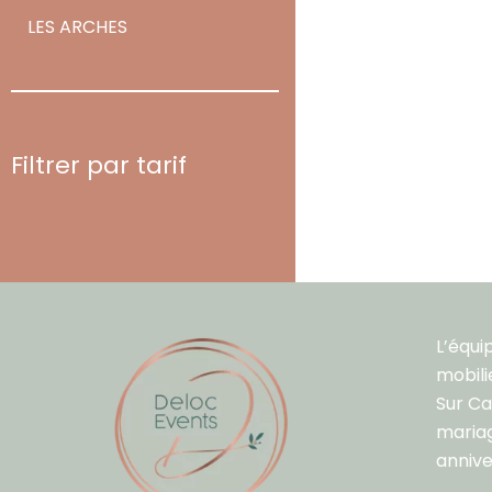
LES ARCHES
Filtrer par tarif
L’équi
mobili
Sur C
mariag
annive