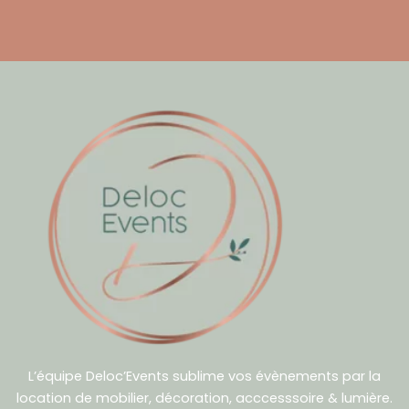
L’équipe Deloc’Events sublime vos évènements par la
location de mobilier, décoration, acccesssoire & lumière.