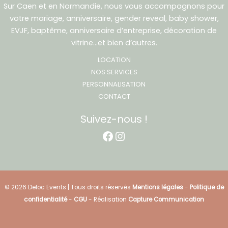
Sur Caen et en Normandie, nous vous accompagnons pour
votre mariage, anniversaire, gender reveal, baby shower,
EVJF, baptême, anniversaire d’entreprise, décoration de
vitrine…et bien d’autres.
LOCATION
NOS SERVICES
PERSONNALISATION
CONTACT
Suivez-nous !
Facebook
Instagram
© 2026 Deloc Events | Tous droits réservés
Mentions légales
-
Politique de
confidentialité
-
CGU
- Réalisation
Capture Communication