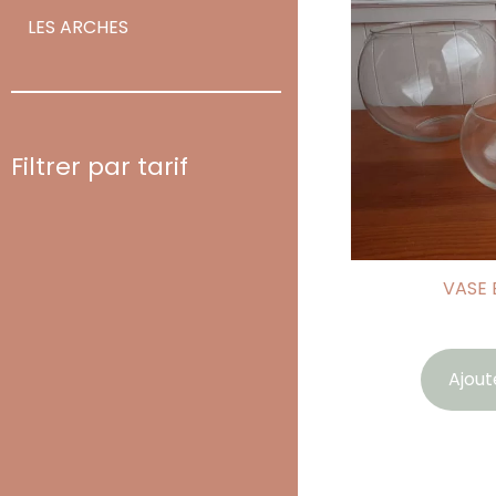
LES ARCHES
Filtrer par tarif
VASE 
Ajout