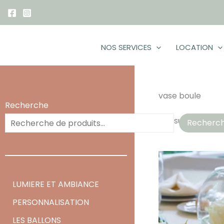
Aller
au
contenu
NOS SERVICES
LOCATION
vase boule
Recherche
5 résultats affic
Recherc
LUMIERE ET AMBIANCE
PERSONNALISATION
LES BALLONS