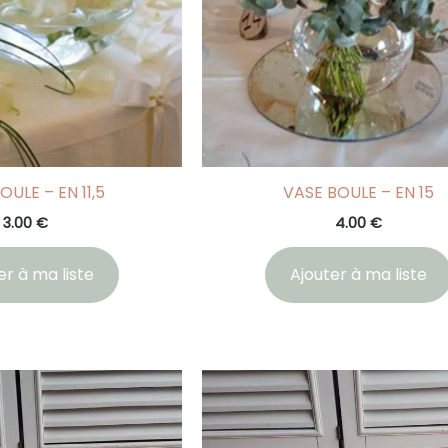
OULE – EN 11,5
VASE BOULE – EN 15
3.00
€
4.00
€
er à ma liste
Ajouter à ma liste