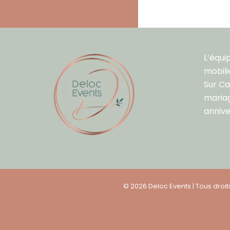
L’équi
mobili
Sur C
mariag
annive
© 2026 Deloc Events | Tous droi