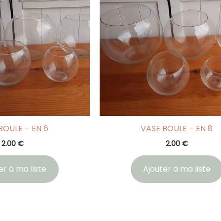
BOULE – EN 6
VASE BOULE – EN 8
2.00
€
2.00
€
er à ma liste
Ajouter à ma liste