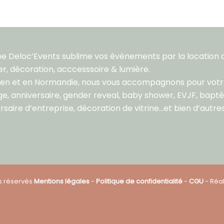
pe Deloc’Events sublime vos évènements par la location 
er, décoration, acccesssoire & lumière.
aen et en Normandie, nous vous accompagnons pour vot
e, anniversaire, gender reveal, baby shower, EVJF, bapt
rsaire d’entreprise, décoration de vitrine…et bien d’autres
ts réservés
Mentions légales
-
Politique de confidentialité
-
CGU
- Réal