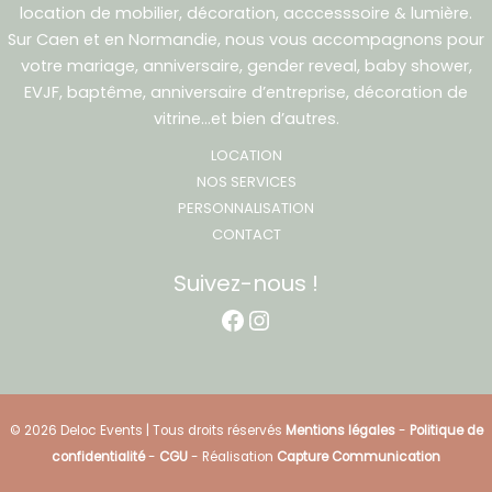
location de mobilier, décoration, acccesssoire & lumière.
Sur Caen et en Normandie, nous vous accompagnons pour
votre mariage, anniversaire, gender reveal, baby shower,
EVJF, baptême, anniversaire d’entreprise, décoration de
vitrine…et bien d’autres.
LOCATION
NOS SERVICES
PERSONNALISATION
CONTACT
Suivez-nous !
Facebook
Instagram
© 2026 Deloc Events | Tous droits réservés
Mentions légales
-
Politique de
confidentialité
-
CGU
- Réalisation
Capture Communication