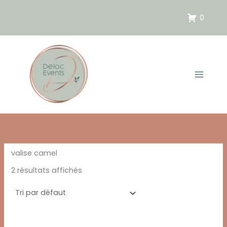
Aller
au
0
contenu
valise camel
2 résultats affichés