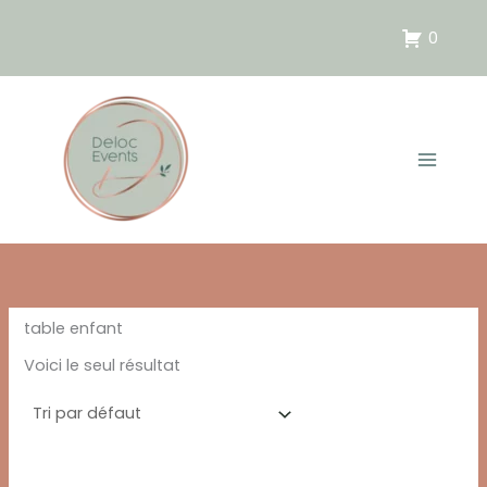
Aller
au
0
contenu
table enfant
Voici le seul résultat