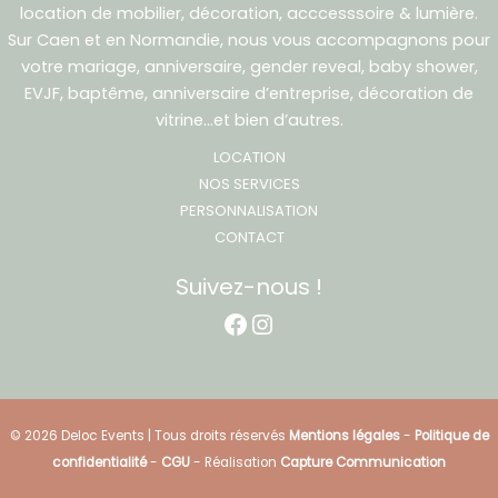
location de mobilier, décoration, acccesssoire & lumière.
Sur Caen et en Normandie, nous vous accompagnons pour
votre mariage, anniversaire, gender reveal, baby shower,
EVJF, baptême, anniversaire d’entreprise, décoration de
vitrine…et bien d’autres.
LOCATION
NOS SERVICES
PERSONNALISATION
CONTACT
Suivez-nous !
Facebook
Instagram
© 2026 Deloc Events | Tous droits réservés
Mentions légales
-
Politique de
confidentialité
-
CGU
- Réalisation
Capture Communication