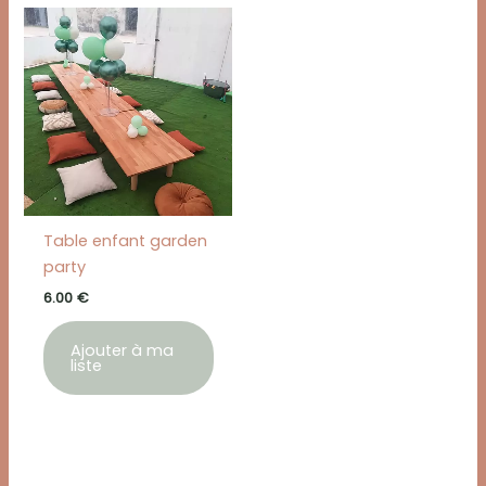
Table enfant garden
party
6.00
€
Ajouter à ma
liste