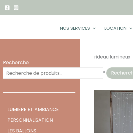
Aller
au
contenu
NOS SERVICES
LOCATION
rideau lumineux
Recherche
Voici le seul résu
Recherc
LUMIERE ET AMBIANCE
PERSONNALISATION
LES BALLONS