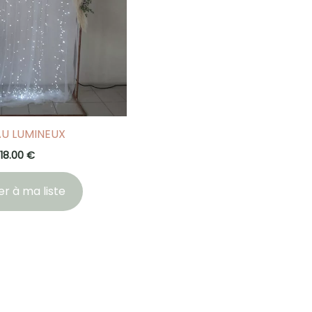
AU LUMINEUX
18.00
€
er à ma liste