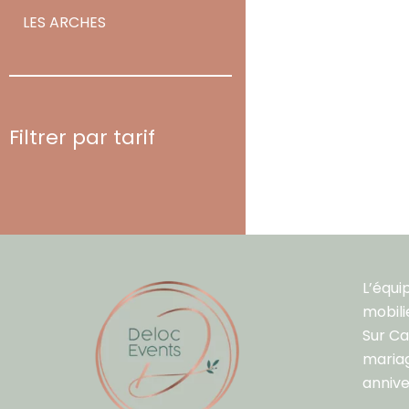
LES ARCHES
Filtrer par tarif
L’équi
mobili
Sur C
mariag
annive