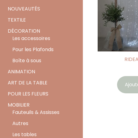
NOUVEAUTÉS
TEXTILE
DÉCORATION
Les accessoires
Pour les Plafonds
RIDE
Boîte à sous
ANIMATION
ART DE LA TABLE
Ajout
POUR LES FLEURS
MOBILIER
Fauteuils & Assisses
Autres
Les tables