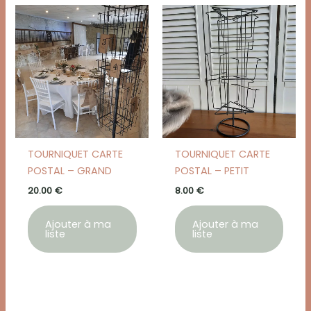
TOURNIQUET CARTE
TOURNIQUET CARTE
POSTAL – GRAND
POSTAL – PETIT
20.00
€
8.00
€
Ajouter à ma
Ajouter à ma
liste
liste