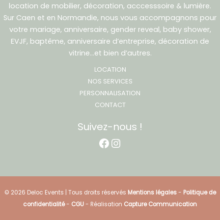
location de mobilier, décoration, acccesssoire & lumière.
Sur Caen et en Normandie, nous vous accompagnons pour
votre mariage, anniversaire, gender reveal, baby shower,
EVJF, baptême, anniversaire d’entreprise, décoration de
vitrine…et bien d’autres.
LOCATION
NOS SERVICES
PERSONNALISATION
CONTACT
Suivez-nous !
Facebook
Instagram
© 2026 Deloc Events | Tous droits réservés
Mentions légales
-
Politique de
confidentialité
-
CGU
- Réalisation
Capture Communication