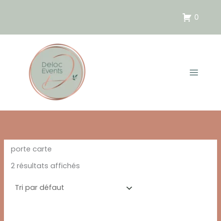
Aller
au
0
contenu
porte carte
2 résultats affichés