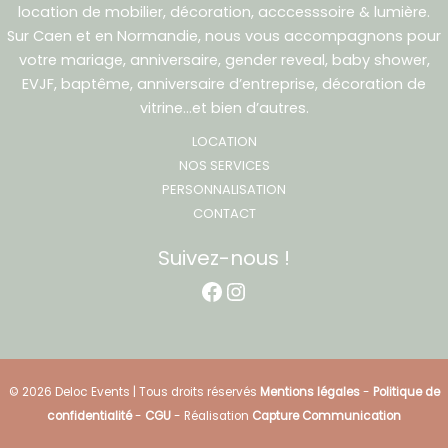
location de mobilier, décoration, acccesssoire & lumière.
Sur Caen et en Normandie, nous vous accompagnons pour
votre mariage, anniversaire, gender reveal, baby shower,
EVJF, baptême, anniversaire d’entreprise, décoration de
vitrine…et bien d’autres.
LOCATION
NOS SERVICES
PERSONNALISATION
CONTACT
Suivez-nous !
Facebook
Instagram
© 2026 Deloc Events | Tous droits réservés
Mentions légales
-
Politique de
confidentialité
-
CGU
- Réalisation
Capture Communication