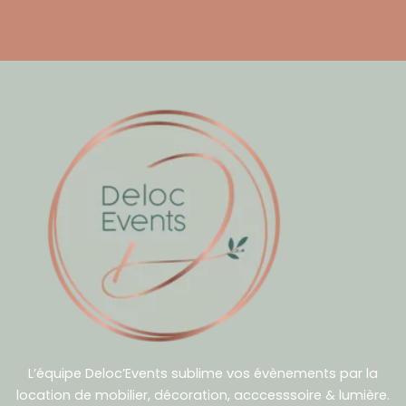
L’équipe Deloc’Events sublime vos évènements par la
location de mobilier, décoration, acccesssoire & lumière.