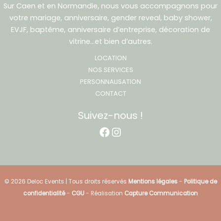
Sur Caen et en Normandie, nous vous accompagnons pour
votre mariage, anniversaire, gender reveal, baby shower,
EVJF, baptême, anniversaire d’entreprise, décoration de
vitrine…et bien d’autres.
LOCATION
NOS SERVICES
PERSONNALISATION
CONTACT
Suivez-nous !
Facebook
Instagram
© 2026 Deloc Events | Tous droits réservés
Mentions légales
-
Politique de
confidentialité
-
CGU
- Réalisation
Capture Communication