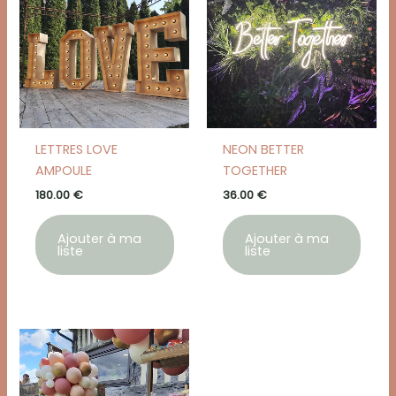
LETTRES LOVE
NEON BETTER
AMPOULE
TOGETHER
180.00
€
36.00
€
Ajouter à ma
Ajouter à ma
liste
liste