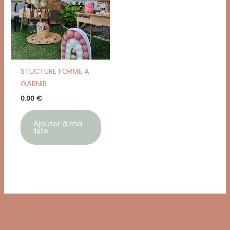
STUCTURE FORME A
GARNIR
0.00
€
Ajouter à ma
liste