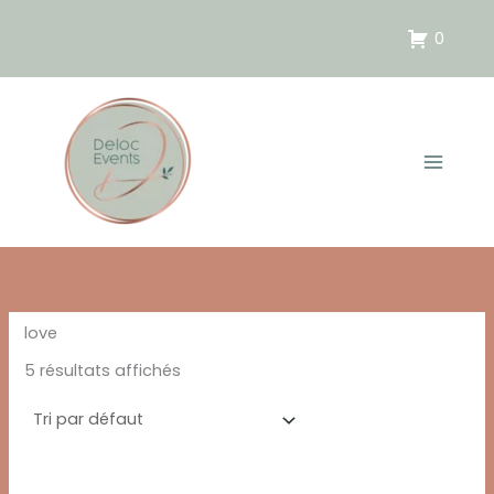
Aller
au
0
contenu
love
5 résultats affichés