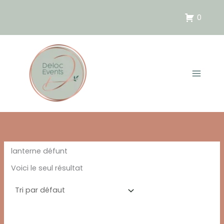
Aller
au
0
contenu
lanterne défunt
Voici le seul résultat