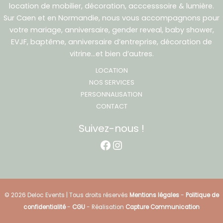
location de mobilier, décoration, acccesssoire & lumière.
Sur Caen et en Normandie, nous vous accompagnons pour
votre mariage, anniversaire, gender reveal, baby shower,
EVJF, baptême, anniversaire d’entreprise, décoration de
vitrine…et bien d’autres.
LOCATION
NOS SERVICES
PERSONNALISATION
CONTACT
Suivez-nous !
Facebook
Instagram
© 2026 Deloc Events | Tous droits réservés
Mentions légales
-
Politique de
confidentialité
-
CGU
- Réalisation
Capture Communication