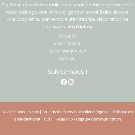
Sur Caen et en Normandie, nous vous accompagnons pour
votre mariage, anniversaire, gender reveal, baby shower,
EVJF, baptême, anniversaire d’entreprise, décoration de
vitrine…et bien d’autres.
LOCATION
NOS SERVICES
PERSONNALISATION
CONTACT
Suivez-nous !
Facebook
Instagram
© 2026 Deloc Events | Tous droits réservés
Mentions légales
-
Politique de
confidentialité
-
CGU
- Réalisation
Capture Communication