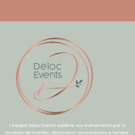
L’équipe Deloc’Events sublime vos évènements par la
location de mobilier, décoration, acccesssoire & lumière.