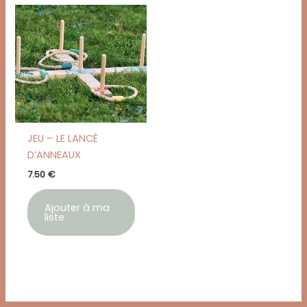
JEU – LE LANCÉ
D’ANNEAUX
7.50
€
Ajouter à ma
liste