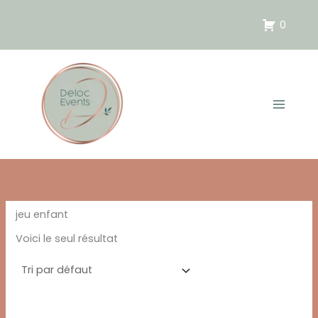
Aller
au
0
contenu
jeu enfant
Voici le seul résultat