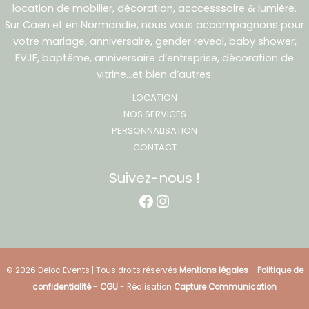
location de mobilier, décoration, acccesssoire & lumière.
Sur Caen et en Normandie, nous vous accompagnons pour
votre mariage, anniversaire, gender reveal, baby shower,
EVJF, baptême, anniversaire d’entreprise, décoration de
vitrine…et bien d’autres.
LOCATION
NOS SERVICES
PERSONNALISATION
CONTACT
Suivez-nous !
Facebook
Instagram
© 2026 Deloc Events | Tous droits réservés
Mentions légales
-
Politique de
confidentialité
-
CGU
- Réalisation
Capture Communication