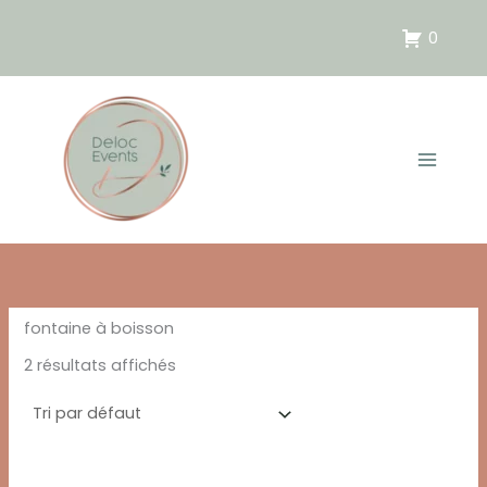
Aller
au
0
contenu
fontaine à boisson
2 résultats affichés