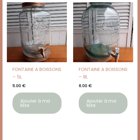
FONTAINE A BOISSONS
FONTAINE A BOISSONS
– 5L
– 8L
5.00
€
6.00
€
Ajouter à ma
Ajouter à ma
liste
liste