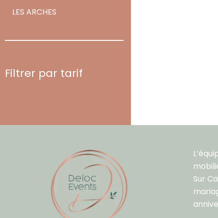
LES ARCHES
Filtrer par tarif
L’équi
mobili
Sur C
mariag
annive