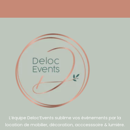
L’équipe Deloc’Events sublime vos évènements par la
location de mobilier, décoration, acccesssoire & lumière.