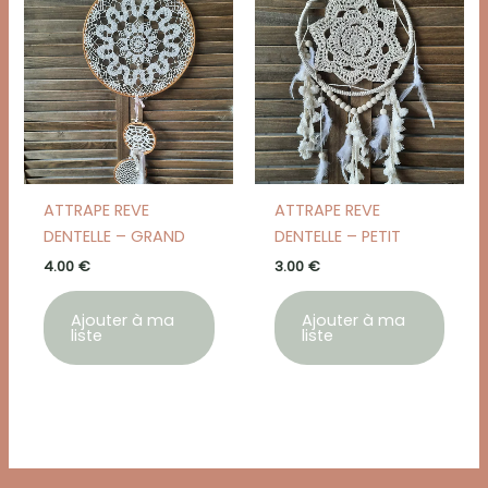
ATTRAPE REVE
ATTRAPE REVE
DENTELLE – GRAND
DENTELLE – PETIT
4.00
€
3.00
€
Ajouter à ma
Ajouter à ma
liste
liste