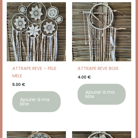
ATTRAPE REVE – PELE
ATTRAPE REVE BOIS
MELE
4.00
€
5.00
€
Ajouter à ma
liste
Ajouter à ma
liste