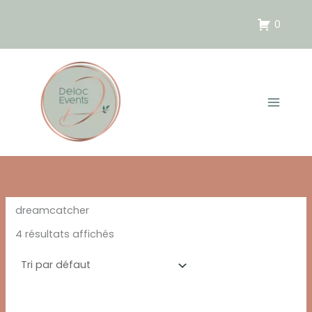
Aller
au
0
contenu
dreamcatcher
4 résultats affichés