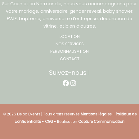
Sur Caen et en Normandie, nous vous accompagnons pour
votre mariage, anniversaire, gender reveal, baby shower,
EVJF, baptême, anniversaire d’entreprise, décoration de
vitrine…et bien d’autres.
LOCATION
NOS SERVICES
PERSONNALISATION
CONTACT
Suivez-nous !
Facebook
Instagram
© 2026 Deloc Events | Tous droits réservés
Mentions légales
-
Politique de
confidentialité
-
CGU
- Réalisation
Capture Communication