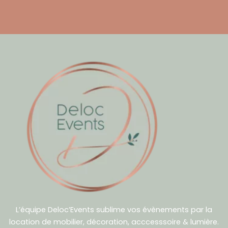
L’équipe Deloc’Events sublime vos évènements par la
location de mobilier, décoration, acccesssoire & lumière.