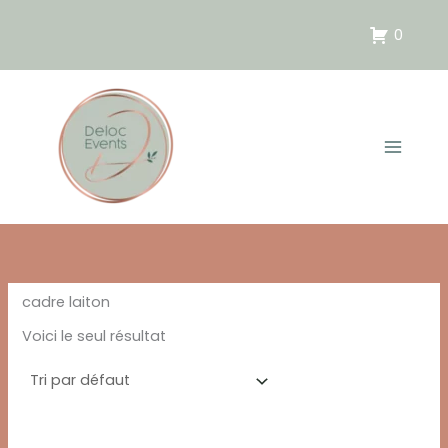
Aller
au
0
contenu
cadre laiton
Voici le seul résultat