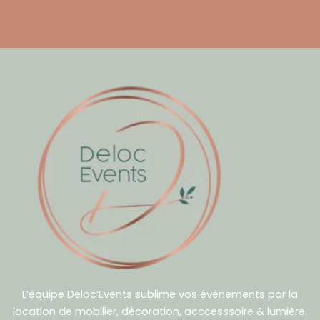
L’équipe Deloc’Events sublime vos évènements par la
location de mobilier, décoration, acccesssoire & lumière.