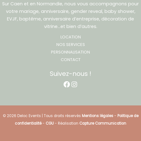
Sur Caen et en Normandie, nous vous accompagnons pour
votre mariage, anniversaire, gender reveal, baby shower,
EVJF, baptême, anniversaire d’entreprise, décoration de
vitrine…et bien d’autres.
LOCATION
NOS SERVICES
PERSONNALISATION
CONTACT
Suivez-nous !
Facebook
Instagram
© 2026 Deloc Events | Tous droits réservés
Mentions légales
-
Politique de
confidentialité
-
CGU
- Réalisation
Capture Communication