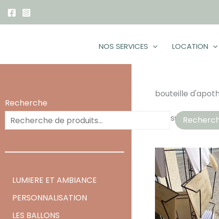
Aller
au
contenu
NOS SERVICES
LOCATION
bouteille d'apoth
Recherche
4 résultats affic
Recherc
LUMIERE ET AMBIANCE
PERSONNALISATION
LES BALLONS