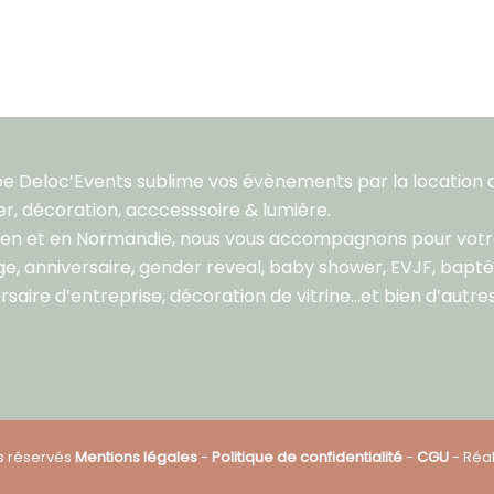
pe Deloc’Events sublime vos évènements par la location 
er, décoration, acccesssoire & lumière.
aen et en Normandie, nous vous accompagnons pour vot
e, anniversaire, gender reveal, baby shower, EVJF, bapt
rsaire d’entreprise, décoration de vitrine…et bien d’autres
ts réservés
Mentions légales
-
Politique de confidentialité
-
CGU
- Réal