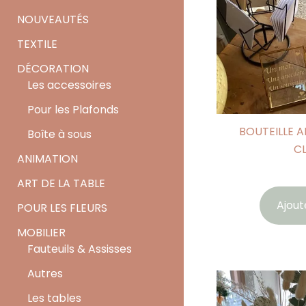
NOUVEAUTÉS
TEXTILE
DÉCORATION
Les accessoires
Pour les Plafonds
BOUTEILLE 
Boîte à sous
CL
ANIMATION
ART DE LA TABLE
Ajout
POUR LES FLEURS
MOBILIER
Fauteuils & Assisses
Autres
Les tables