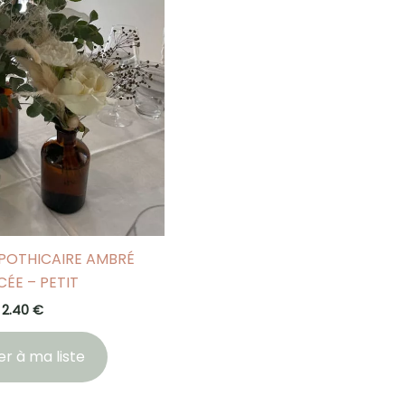
APOTHICAIRE AMBRÉ
ÉE – PETIT
2.40
€
er à ma liste