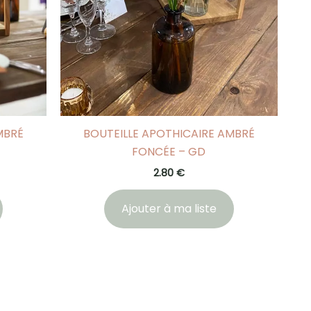
MBRÉ
BOUTEILLE APOTHICAIRE AMBRÉ
FONCÉE – GD
2.80
€
Ajouter à ma liste