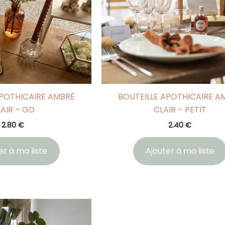
APOTHICAIRE AMBRÉ
BOUTEILLE APOTHICAIRE A
AIR – GD
CLAIR – PETIT
2.80
€
2.40
€
er à ma liste
Ajouter à ma liste