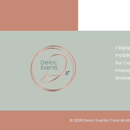
L’équi
mobili
Sur C
mariag
annive
© 2026 Deloc Events | Tous droi