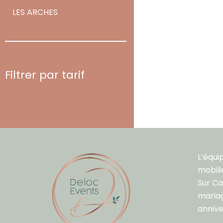
LES ARCHES
Filtrer par tarif
L’équi
mobili
Sur C
mariag
annive