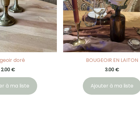
geoir doré
BOUGEOIR EN LAITON
2.00
€
3.00
€
er à ma liste
Ajouter à ma liste