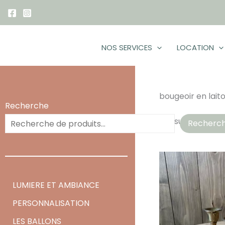
Aller
au
contenu
NOS SERVICES
LOCATION
bougeoir en lait
Recherche
2 résultats affic
Recherc
LUMIERE ET AMBIANCE
PERSONNALISATION
LES BALLONS