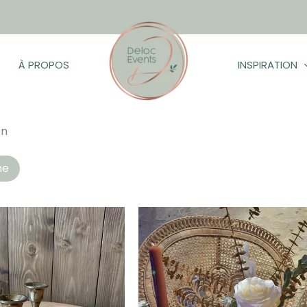
À PROPOS
INSPIRATION
on
hés
he