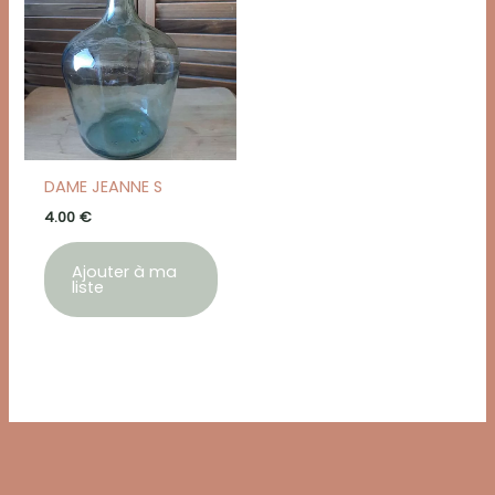
DAME JEANNE S
4.00
€
Ajouter à ma
liste