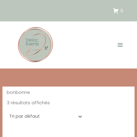
Aller
au
0
contenu
bonbonne
3 résultats affichés