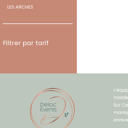
LES ARCHES
Filtrer par tarif
L’équi
mobili
Sur C
mariag
annive