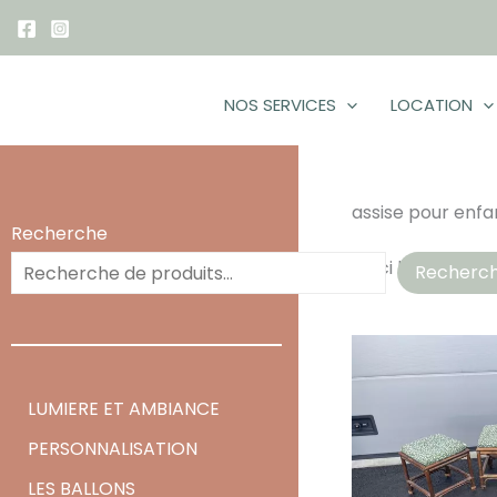
Aller
au
contenu
NOS SERVICES
LOCATION
assise pour enfa
Recherche
Voici le seul résu
Recherc
LUMIERE ET AMBIANCE
PERSONNALISATION
LES BALLONS