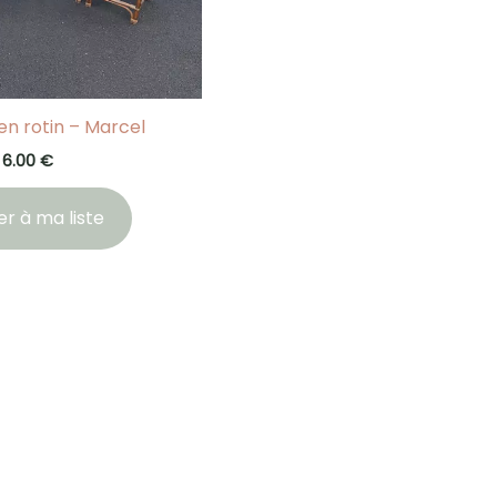
en rotin – Marcel
6.00
€
er à ma liste